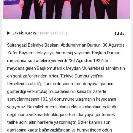
Erkek
|
Kadın
(Haberi Sesli Oku)
Sultangazi Belediye Başkanı Abdurrahman Dursun, 30 Ağustos
Zafer Bayramı dolayısıyla bir mesaj yayınladı. Başkan Dursun
mesajında şu ifadelere yer verdi: “30 Ağustos 1922’de
meydana gelen Başkomutanlık Meydan Muharebesi, tarihimizin
en şanlı zaferlerinden biridir. Türkiye Cumhuriyeti’nin
temellerinin atıldığı, Türk ordusunun tüm dünyaya gücünü
gösterdiği ve kurtuluş mücadelesinin kalıcı bir zaferle
sonuçlanmasının 103. yıl dönümüne ulaşmanın heyecanını
yaşıyoruz. Bu millet önemli olanın eldeki imkanların çokluğu
değil, inanç ve kararlılık olduğunu tüm dünyaya göstererek
tarihe adını altın harflerle yazdırmıştır. Bizler kanının son
damlasına kadar bağımsızlığından ve hürriyetinden ödün