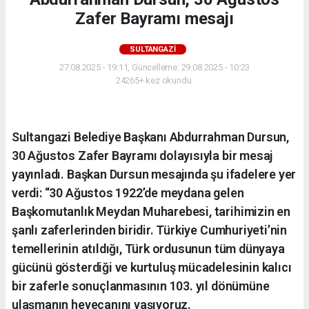
Zafer Bayramı mesajı
SULTANGAZI
27.08.2025 - 19:11, Güncelleme: 29.08.2025 - 10:23
24265+ kez okundu.
Sultangazi Belediye Başkanı Abdurrahman Dursun,
30 Ağustos Zafer Bayramı dolayısıyla bir mesaj
yayınladı. Başkan Dursun mesajında şu ifadelere yer
verdi: “30 Ağustos 1922’de meydana gelen
Başkomutanlık Meydan Muharebesi, tarihimizin en
şanlı zaferlerinden biridir. Türkiye Cumhuriyeti’nin
temellerinin atıldığı, Türk ordusunun tüm dünyaya
gücünü gösterdiği ve kurtuluş mücadelesinin kalıcı
bir zaferle sonuçlanmasının 103. yıl dönümüne
ulaşmanın heyecanını yaşıyoruz.