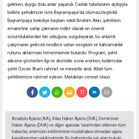
gelirken, duygu dolu anlar yaşandı. Cadde tabelasının açılışıyla
birlikte şehidimizin ismi Bayrampaşa'da ölümsüzleştirildi.
Bayrampaşa belediye başkan vekili İbrahim Akın, şehitlerin
emanetine sahip çıkmanın millet olarak en önemli
sorumluluklardan biri olduğunu vurgulayarak, bu anlamlı
çalışmanın gelecek nesillere vatan sevgisini ve kahramanlık
ruhunu aktarması temennisinde bulundu. Program, şehit
ailesine gösterilen ilgi ve destekle sona ererken, katılımcılar
şehit Özcan İlhan'ı rahmet ve minnetle andı. Allah tüm
şehitlerimize rahmet eylesin. Mekânları cennet olsun.
Anadolu Ajansı (AA), İhlas Haber Ajansı (İHA), Demirören
Haber Ajansı (DHA) ve diğer ajanslar tarafından eklenen tüm
haberler, sitemizin editörlerinin müdahalesi olmadan ajans
kanallarından çekilmektedir. Bu haberlerde yer alan hukuki