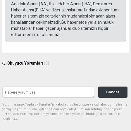
Anadolu Ajansı (AA), İhlas Haber Ajansı (İHA), Demirören
Haber Ajansı (DHA) ve diğer ajanslar tarafından eklenen tüm
haberler, sitemizin editörlerinin müdahalesi olmadan ajans
kanallarından çekilmektedir. Bu haberlerde yer alan hukuki
muhataplar haberi geçen ajanslar olup sitemizin hiç bir
editörü sorumlu tutulamaz...
Okuyucu Yorumları
(0)
Gönder
Yorum yazarak Topluluk Kuralları’nı kabul etmiş bulunuyor ve gphaber.com sitesine
yaptığınız yorumunuzla ilgili doğrudan veya dolaylı tüm sorumluluğu tek başınıza
üstleniyorsunuz. Yazılan tüm yorumlardan site yönetimi hiçbir şekilde sorumlu
tutulamaz.