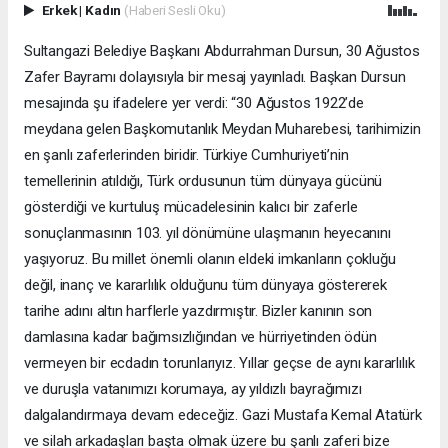
Erkek
|
Kadın
(Haberi Sesli Oku)
Sultangazi Belediye Başkanı Abdurrahman Dursun, 30 Ağustos
Zafer Bayramı dolayısıyla bir mesaj yayınladı. Başkan Dursun
mesajında şu ifadelere yer verdi: “30 Ağustos 1922’de
meydana gelen Başkomutanlık Meydan Muharebesi, tarihimizin
en şanlı zaferlerinden biridir. Türkiye Cumhuriyeti’nin
temellerinin atıldığı, Türk ordusunun tüm dünyaya gücünü
gösterdiği ve kurtuluş mücadelesinin kalıcı bir zaferle
sonuçlanmasının 103. yıl dönümüne ulaşmanın heyecanını
yaşıyoruz. Bu millet önemli olanın eldeki imkanların çokluğu
değil, inanç ve kararlılık olduğunu tüm dünyaya göstererek
tarihe adını altın harflerle yazdırmıştır. Bizler kanının son
damlasına kadar bağımsızlığından ve hürriyetinden ödün
vermeyen bir ecdadın torunlarıyız. Yıllar geçse de aynı kararlılık
ve duruşla vatanımızı korumaya, ay yıldızlı bayrağımızı
dalgalandırmaya devam edeceğiz. Gazi Mustafa Kemal Atatürk
ve silah arkadaşları başta olmak üzere bu şanlı zaferi bize