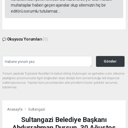
muhataplar haberi geçen ajanslar olup sitemizin hiç bir
editörü sorumlu tutulamaz...
Okuyucu Yorumları
(0)
Gönder
Yorum yazarak Topluluk Kuralları’nı kabul etmiş bulunuyor ve gphaber.com sitesine
yaptığınız yorumunuzla ilgili doğrudan veya dolaylı tüm sorumluluğu tek başınıza
üstleniyorsunuz. Yazılan tüm yorumlardan site yönetimi hiçbir şekilde sorumlu
tutulamaz.
Anasayfa
Sultangazi
Sultangazi Belediye Başkanı
Abdurrahman Dursun, 30 Ağustos