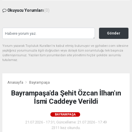
Okuyucu Yorumları
(0)
Gönder
Yorum yazarak Topluluk Kuralları’nı kabul etmiş bulunuyor ve gphaber.com sitesine
yaptığınız yorumunuzla ilgili doğrudan veya dolaylı tüm sorumluluğu tek başınıza
üstleniyorsunuz. Yazılan tüm yorumlardan site yönetimi hiçbir şekilde sorumlu
tutulamaz.
Anasayfa
Bayrampaşa
Bayrampaşa'da Şehit Özcan İlhan'ın
İsmi Caddeye Verildi
BAYRAMPAŞA
21.07.2026 - 17:31, Güncelleme: 21.07.2026 - 17:49
2311 kez okundu.