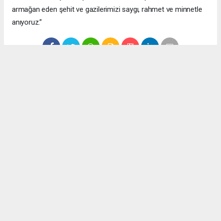
armağan eden şehit ve gazilerimizi saygı, rahmet ve minnetle
anıyoruz.”
Anadolu Ajansı (AA), İhlas Haber Ajansı (İHA), Demirören
Haber Ajansı (DHA) ve diğer ajanslar tarafından eklenen tüm
haberler, sitemizin editörlerinin müdahalesi olmadan ajans
kanallarından çekilmektedir. Bu haberlerde yer alan hukuki
muhataplar haberi geçen ajanslar olup sitemizin hiç bir
editörü sorumlu tutulamaz...
Okuyucu Yorumları
(0)