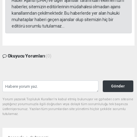
Haber Ajansı (DHA) ve diğer ajanslar tarafından eklenen tüm
haberler, sitemizin editörlerinin müdahalesi olmadan ajans
kanallarından çekilmektedir. Bu haberlerde yer alan hukuki
muhataplar haberi geçen ajanslar olup sitemizin hiç bir
editörü sorumlu tutulamaz...
Okuyucu Yorumları
(0)
Gönder
Yorum yazarak Topluluk Kuralları’nı kabul etmiş bulunuyor ve gphaber.com sitesine
yaptığınız yorumunuzla ilgili doğrudan veya dolaylı tüm sorumluluğu tek başınıza
üstleniyorsunuz. Yazılan tüm yorumlardan site yönetimi hiçbir şekilde sorumlu
tutulamaz.