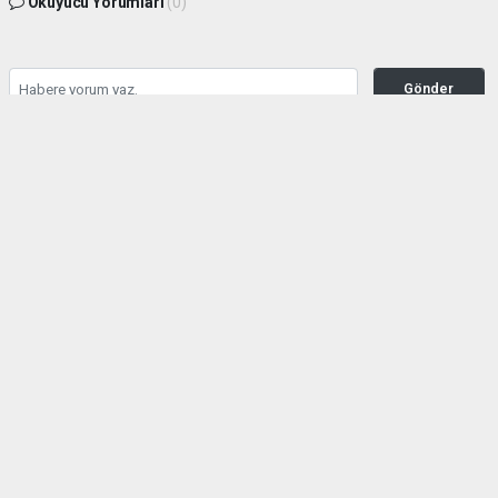
Okuyucu Yorumları
(0)
Gönder
Yorum yazarak Topluluk Kuralları’nı kabul etmiş bulunuyor ve gphaber.com sitesine
yaptığınız yorumunuzla ilgili doğrudan veya dolaylı tüm sorumluluğu tek başınıza
üstleniyorsunuz. Yazılan tüm yorumlardan site yönetimi hiçbir şekilde sorumlu
tutulamaz.
Anasayfa
Bayrampaşa
Bayrampaşa'da Şehit Özcan İlhan'ın
İsmi Caddeye Verildi
BAYRAMPAŞA
21.07.2026 - 17:31, Güncelleme: 21.07.2026 - 17:49
2592 kez okundu.