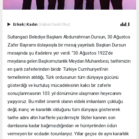
Erkek
|
Kadın
(Haberi Sesli Oku)
Sultangazi Belediye Başkanı Abdurrahman Dursun, 30 Ağustos
Zafer Bayramı dolayısıyla bir mesaj yayınladı. Başkan Dursun
mesajında şu ifadelere yer verdi: “30 Ağustos 1922’de
meydana gelen Başkomutanlık Meydan Muharebesi, tarihimizin
en şanlı zaferlerinden biridir. Türkiye Cumhuriyeti’nin
temellerinin atıldığı, Türk ordusunun tüm dünyaya gücünü
gösterdiği ve kurtuluş mücadelesinin kalıcı bir zaferle
sonuçlanmasının 103. yıl dönümüne ulaşmanın heyecanını
yaşıyoruz. Bu millet önemli olanın eldeki imkanların çokluğu
değil, inanç ve kararlılık olduğunu tüm dünyaya göstererek
tarihe adını altın harflerle yazdırmıştır. Bizler kanının son
damlasına kadar bağımsızlığından ve hürriyetinden ödün
vermeyen bir ecdadın torunlarıyız. Yıllar geçse de aynı kararlılık