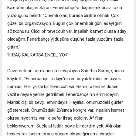
Kalesi'ne ulaşan Saran, Fenerbahçe'yi düşünerek biraz fazla
yüzdüğünü belirtti: "Önemli olan, burada birlikte olmak. Çok
güzel bir organizasyon. Bugün çok önemli bir gün, adaylığım
sözkonusu. Ciddi bir teveccüh var. İnşallah kısmet olursa aday
olacağım. Fenerbahçe'yi düşüne düşüne fazla yüzdüm, fazla
gittim."
'İHRAÇ KALKARSA ENGEL YOK'
Gazetecilerin sorularını da cevaplayan Sadettin Saran, şunları
kaydetti: "Fenerbahçe Türkiye'nin en büyük kulübü, en büyük
camiası. Her yerde bir teveccüh var. Benim üzerime düşen
vazife neyse yerine getirilmeli. Fenerbahçe'nin emrindeyim.
Mantık dışı bir sevgi, emrindeyiz. Hayırlısı, önümüzdeki günler
gösterecek. Önümüzdeki 26'sında kongre var. İnşallah kısmet
olursa niyetimiz var. İki sefer ihraç edildim. Af filan
beklemiyorum. Suçlu affedilir, böyle bir derdim yok. Aklı olan
herkes bilir, benim orada suçum olmadığını ama ihraçlar