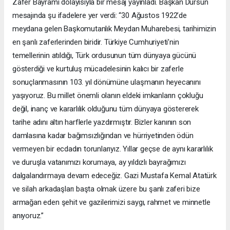
Zafer Bayramı dolayısıyla bir mesaj yayınladı. Başkan Dursun
mesajında şu ifadelere yer verdi: “30 Ağustos 1922’de
meydana gelen Başkomutanlık Meydan Muharebesi, tarihimizin
en şanlı zaferlerinden biridir. Türkiye Cumhuriyeti’nin
temellerinin atıldığı, Türk ordusunun tüm dünyaya gücünü
gösterdiği ve kurtuluş mücadelesinin kalıcı bir zaferle
sonuçlanmasının 103. yıl dönümüne ulaşmanın heyecanını
yaşıyoruz. Bu millet önemli olanın eldeki imkanların çokluğu
değil, inanç ve kararlılık olduğunu tüm dünyaya göstererek
tarihe adını altın harflerle yazdırmıştır. Bizler kanının son
damlasına kadar bağımsızlığından ve hürriyetinden ödün
vermeyen bir ecdadın torunlarıyız. Yıllar geçse de aynı kararlılık
ve duruşla vatanımızı korumaya, ay yıldızlı bayrağımızı
dalgalandırmaya devam edeceğiz. Gazi Mustafa Kemal Atatürk
ve silah arkadaşları başta olmak üzere bu şanlı zaferi bize
armağan eden şehit ve gazilerimizi saygı, rahmet ve minnetle
anıyoruz.”