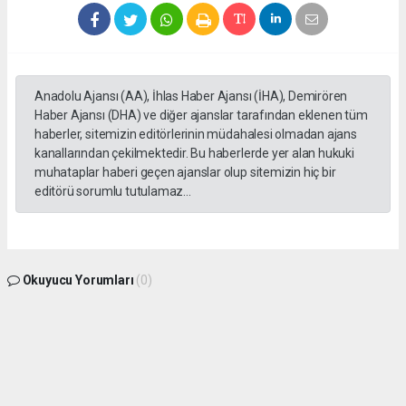
Anadolu Ajansı (AA), İhlas Haber Ajansı (İHA), Demirören
Haber Ajansı (DHA) ve diğer ajanslar tarafından eklenen tüm
haberler, sitemizin editörlerinin müdahalesi olmadan ajans
kanallarından çekilmektedir. Bu haberlerde yer alan hukuki
muhataplar haberi geçen ajanslar olup sitemizin hiç bir
editörü sorumlu tutulamaz...
Okuyucu Yorumları
(0)
Gönder
Yorum yazarak Topluluk Kuralları’nı kabul etmiş bulunuyor ve gphaber.com sitesine
yaptığınız yorumunuzla ilgili doğrudan veya dolaylı tüm sorumluluğu tek başınıza