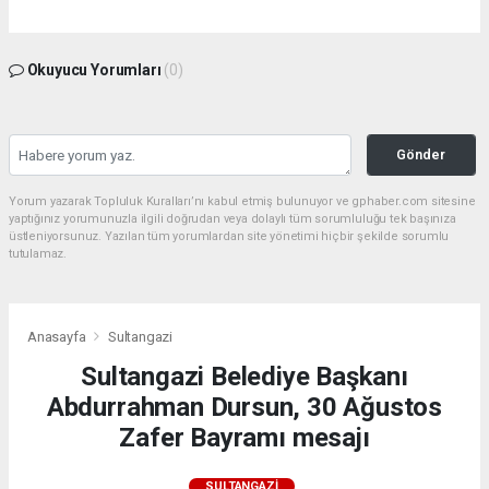
Okuyucu Yorumları
(0)
Gönder
Yorum yazarak Topluluk Kuralları’nı kabul etmiş bulunuyor ve gphaber.com sitesine
yaptığınız yorumunuzla ilgili doğrudan veya dolaylı tüm sorumluluğu tek başınıza
üstleniyorsunuz. Yazılan tüm yorumlardan site yönetimi hiçbir şekilde sorumlu
tutulamaz.
Anasayfa
Sultangazi
Sultangazi Belediye Başkanı
Abdurrahman Dursun, 30 Ağustos
Zafer Bayramı mesajı
SULTANGAZI