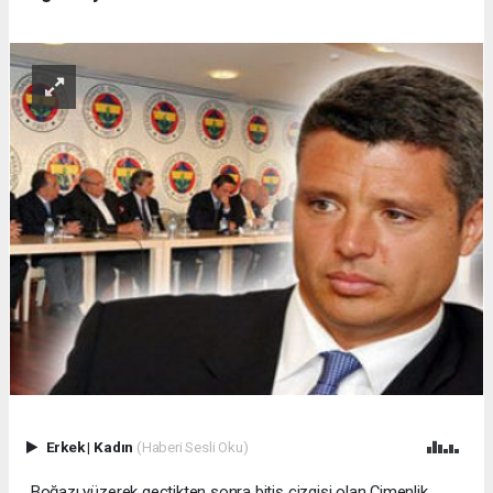
Erkek
|
Kadın
(Haberi Sesli Oku)
Boğazı yüzerek geçtikten sonra bitiş çizgisi olan Çimenlik