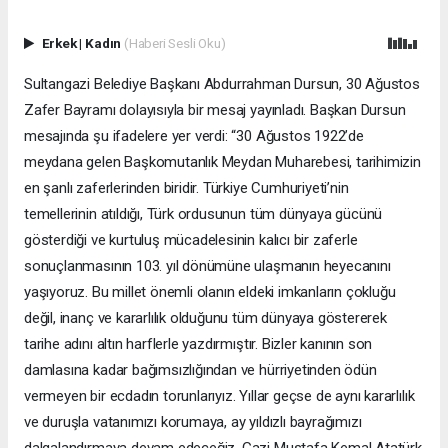
Erkek
|
Kadın
(Haberi Sesli Oku)
Sultangazi Belediye Başkanı Abdurrahman Dursun, 30 Ağustos
Zafer Bayramı dolayısıyla bir mesaj yayınladı. Başkan Dursun
mesajında şu ifadelere yer verdi: “30 Ağustos 1922’de
meydana gelen Başkomutanlık Meydan Muharebesi, tarihimizin
en şanlı zaferlerinden biridir. Türkiye Cumhuriyeti’nin
temellerinin atıldığı, Türk ordusunun tüm dünyaya gücünü
gösterdiği ve kurtuluş mücadelesinin kalıcı bir zaferle
sonuçlanmasının 103. yıl dönümüne ulaşmanın heyecanını
yaşıyoruz. Bu millet önemli olanın eldeki imkanların çokluğu
değil, inanç ve kararlılık olduğunu tüm dünyaya göstererek
tarihe adını altın harflerle yazdırmıştır. Bizler kanının son
damlasına kadar bağımsızlığından ve hürriyetinden ödün
vermeyen bir ecdadın torunlarıyız. Yıllar geçse de aynı kararlılık
ve duruşla vatanımızı korumaya, ay yıldızlı bayrağımızı