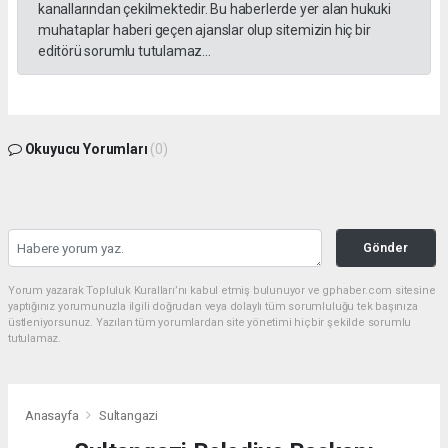
kanallarından çekilmektedir. Bu haberlerde yer alan hukuki
muhataplar haberi geçen ajanslar olup sitemizin hiç bir
editörü sorumlu tutulamaz...
Okuyucu Yorumları
(0)
Gönder
Yorum yazarak Topluluk Kuralları’nı kabul etmiş bulunuyor ve gphaber.com sitesine
yaptığınız yorumunuzla ilgili doğrudan veya dolaylı tüm sorumluluğu tek başınıza
üstleniyorsunuz. Yazılan tüm yorumlardan site yönetimi hiçbir şekilde sorumlu
tutulamaz.
Anasayfa
Sultangazi