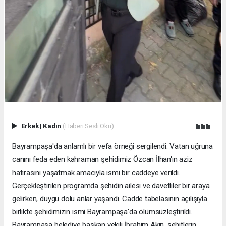
Erkek
|
Kadın
(Haberi Sesli Oku)
Bayrampaşa'da anlamlı bir vefa örneği sergilendi. Vatan uğruna
canını feda eden kahraman şehidimiz Özcan İlhan'ın aziz
hatırasını yaşatmak amacıyla ismi bir caddeye verildi.
Gerçekleştirilen programda şehidin ailesi ve davetliler bir araya
gelirken, duygu dolu anlar yaşandı. Cadde tabelasının açılışıyla
birlikte şehidimizin ismi Bayrampaşa'da ölümsüzleştirildi.
Bayrampaşa belediye başkan vekili İbrahim Akın, şehitlerin