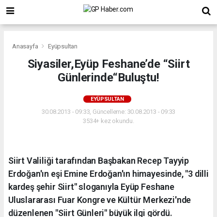
Anasayfa
Eyüpsultan
Siyasiler,Eyüp Feshane’de “Siirt
Günlerinde“Buluştu!
EYÜPSULTAN
30.08.2013 - 09:33, Güncelleme: 30.08.2013 - 09:33
3534+ kez okundu.
Siirt Valiliği tarafından Başbakan Recep Tayyip
Erdoğan'ın eşi Emine Erdoğan'ın himayesinde, "3 dilli
kardeş şehir Siirt" sloganıyla Eyüp Feshane
Uluslararası Fuar Kongre ve Kültür Merkezi'nde
düzenlenen "Siirt Günleri" büyük ilgi gördü.