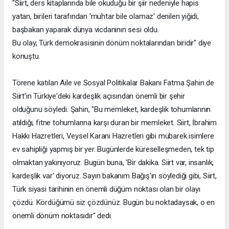
"Siirt, ders kitaplarında bile okuduğu bir şiir nedeniyle hapis
yatan, birileri tarafından 'muhtar bile olamaz' denilen yiğidi,
başbakan yaparak dünya vicdanının sesi oldu.
Bu olay, Türk demokrasisinin dönüm noktalarından biridir" diye
konuştu.
Törene katılan Aile ve Sosyal Politikalar Bakanı Fatma Şahin de
Siirt'in Türkiye'deki kardeşlik açısından önemli bir şehir
olduğunu söyledi. Şahin, "Bu memleket, kardeşlik tohumlarının
atıldığı, fitne tohumlarına karşı duran bir memleket. Siirt, İbrahim
Hakkı Hazretleri, Veysel Karani Hazretleri gibi mübarek isimlere
ev sahipliği yapmış bir yer. Bugünlerde küreselleşmeden, tek tip
olmaktan yakınıyoruz. Bugün buna, 'Bir dakika. Siirt var, insanlık,
kardeşlik var' diyoruz. Sayın bakanım Bağış'ın söylediği gibi, Siirt,
Türk siyasi tarihinin en önemli düğüm noktası olan bir olayı
çözdü. Kördüğümü siz çözdünüz. Bugün bu noktadaysak, o en
önemli dönüm noktasıdır" dedi.