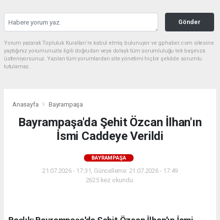
Gönder
Yorum yazarak Topluluk Kuralları’nı kabul etmiş bulunuyor ve gphaber.com sitesine
yaptığınız yorumunuzla ilgili doğrudan veya dolaylı tüm sorumluluğu tek başınıza
üstleniyorsunuz. Yazılan tüm yorumlardan site yönetimi hiçbir şekilde sorumlu
tutulamaz.
Anasayfa
Bayrampaşa
Bayrampaşa'da Şehit Özcan İlhan'ın
İsmi Caddeye Verildi
BAYRAMPAŞA
21.07.2026 - 17:31, Güncelleme: 21.07.2026 - 17:49
2625 kez okundu.