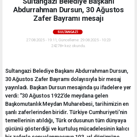
Sultangazi Belediye Başkanı
Abdurrahman Dursun, 30 Ağustos
Zafer Bayramı mesajı
SULTANGAZI
27.08.2025 - 19:11, Güncelleme: 29.08.2025 - 10:23
24278+ kez okundu.
Sultangazi Belediye Başkanı Abdurrahman Dursun,
30 Ağustos Zafer Bayramı dolayısıyla bir mesaj
yayınladı. Başkan Dursun mesajında şu ifadelere yer
verdi: “30 Ağustos 1922’de meydana gelen
Başkomutanlık Meydan Muharebesi, tarihimizin en
şanlı zaferlerinden biridir. Türkiye Cumhuriyeti’nin
temellerinin atıldığı, Türk ordusunun tüm dünyaya
gücünü gösterdiği ve kurtuluş mücadelesinin kalıcı
bir zaferle sonuçlanmasının 103. yıl dönümüne