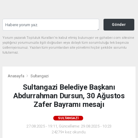
Gönder
Yorum yazarak Topluluk Kuralları’nı kabul etmiş bulunuyor ve gphaber.com sitesine
yaptığınız yorumunuzla ilgili doğrudan veya dolaylı tüm sorumluluğu tek başınıza
üstleniyorsunuz. Yazılan tüm yorumlardan site yönetimi hiçbir şekilde sorumlu
tutulamaz.
Anasayfa
Sultangazi
Sultangazi Belediye Başkanı
Abdurrahman Dursun, 30 Ağustos
Zafer Bayramı mesajı
SULTANGAZI
27.08.2025 - 19:11, Güncelleme: 29.08.2025 - 10:23
24279+ kez okundu.