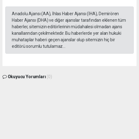
Anadolu Ajansı (AA), İhlas Haber Ajansı (İHA), Demirören
Haber Ajansı (DHA) ve diğer ajanslar tarafından eklenen tüm
haberler, sitemizin editörlerinin müdahalesi olmadan ajans
kanallarından çekilmektedir. Bu haberlerde yer alan hukuki
muhataplar haberi geçen ajanslar olup sitemizin hiç bir
editörü sorumlu tutulamaz...
Okuyucu Yorumları
(0)
Gönder
Yorum yazarak Topluluk Kuralları’nı kabul etmiş bulunuyor ve gphaber.com sitesine
yaptığınız yorumunuzla ilgili doğrudan veya dolaylı tüm sorumluluğu tek başınıza
üstleniyorsunuz. Yazılan tüm yorumlardan site yönetimi hiçbir şekilde sorumlu
tutulamaz.