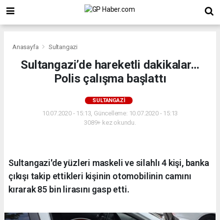
Anasayfa
Sultangazi
Sultangazi’de hareketli dakikalar…
Polis çalışma başlattı
SULTANGAZI
10.07.2020 - 15:13, Güncelleme: 10.07.2020 - 15:13
3089+ kez okundu.
Sultangazi'de yüzleri maskeli ve silahlı 4 kişi, banka
çıkışı takip ettikleri kişinin otomobilinin camını
kırarak 85 bin lirasını gasp etti.