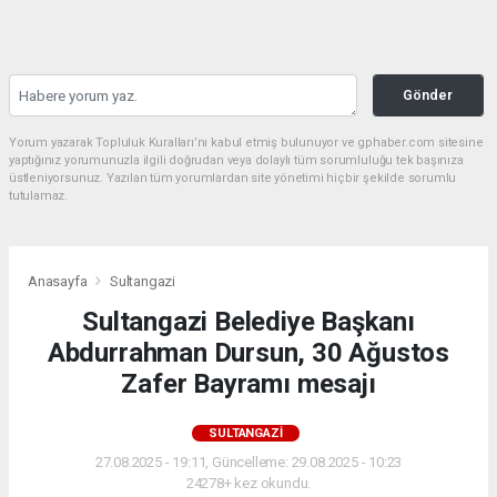
Gönder
Yorum yazarak Topluluk Kuralları’nı kabul etmiş bulunuyor ve gphaber.com sitesine
yaptığınız yorumunuzla ilgili doğrudan veya dolaylı tüm sorumluluğu tek başınıza
üstleniyorsunuz. Yazılan tüm yorumlardan site yönetimi hiçbir şekilde sorumlu
tutulamaz.
Anasayfa
Sultangazi
Sultangazi Belediye Başkanı
Abdurrahman Dursun, 30 Ağustos
Zafer Bayramı mesajı
SULTANGAZI
27.08.2025 - 19:11, Güncelleme: 29.08.2025 - 10:23
24278+ kez okundu.