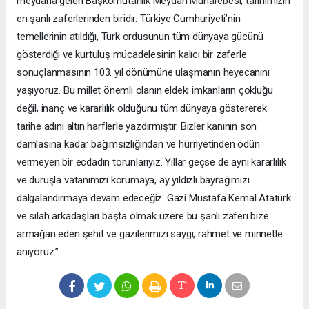
meydana gelen Başkomutanlık Meydan Muharebesi, tarihimizin
en şanlı zaferlerinden biridir. Türkiye Cumhuriyeti’nin
temellerinin atıldığı, Türk ordusunun tüm dünyaya gücünü
gösterdiği ve kurtuluş mücadelesinin kalıcı bir zaferle
sonuçlanmasının 103. yıl dönümüne ulaşmanın heyecanını
yaşıyoruz. Bu millet önemli olanın eldeki imkanların çokluğu
değil, inanç ve kararlılık olduğunu tüm dünyaya göstererek
tarihe adını altın harflerle yazdırmıştır. Bizler kanının son
damlasına kadar bağımsızlığından ve hürriyetinden ödün
vermeyen bir ecdadın torunlarıyız. Yıllar geçse de aynı kararlılık
ve duruşla vatanımızı korumaya, ay yıldızlı bayrağımızı
dalgalandırmaya devam edeceğiz. Gazi Mustafa Kemal Atatürk
ve silah arkadaşları başta olmak üzere bu şanlı zaferi bize
armağan eden şehit ve gazilerimizi saygı, rahmet ve minnetle
anıyoruz.”