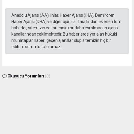
Anadolu Ajansı (AA), İhlas Haber Ajansı (İHA), Demirören
Haber Ajansı (DHA) ve diğer ajanslar tarafından eklenen tüm
haberler, sitemizin editörlerinin müdahalesi olmadan ajans
kanallarından çekilmektedir. Bu haberlerde yer alan hukuki
muhataplar haberi geçen ajanslar olup sitemizin hiç bir
editörü sorumlu tutulamaz...
Okuyucu Yorumları
(0)
Gönder
Yorum yazarak Topluluk Kuralları’nı kabul etmiş bulunuyor ve gphaber.com sitesine
yaptığınız yorumunuzla ilgili doğrudan veya dolaylı tüm sorumluluğu tek başınıza
üstleniyorsunuz. Yazılan tüm yorumlardan site yönetimi hiçbir şekilde sorumlu
tutulamaz.