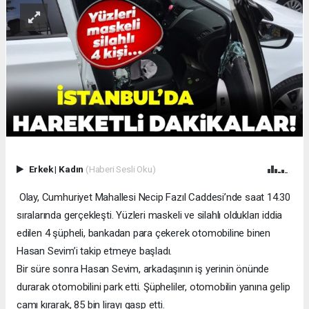
Erkek
|
Kadın
(Haberi Sesli Oku)
Olay, Cumhuriyet Mahallesi Necip Fazıl Caddesi’nde saat 14.30
sıralarında gerçekleşti. Yüzleri maskeli ve silahlı oldukları iddia
edilen 4 şüpheli, bankadan para çekerek otomobiline binen
Hasan Sevim’i takip etmeye başladı.
Bir süre sonra Hasan Sevim, arkadaşının iş yerinin önünde
durarak otomobilini park etti. Şüpheliler, otomobilin yanına gelip
camı kırarak, 85 bin lirayı gasp etti.