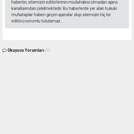
haberler, sitemizin editörlerinin müdahalesi olmadan ajans
kanallarından çekilmektedir. Bu haberlerde yer alan hukuki
muhataplar haberi geçen ajanslar olup sitemizin hiç bir
editörü sorumlu tutulamaz...
Okuyucu Yorumları
(0)
Gönder
Yorum yazarak Topluluk Kuralları’nı kabul etmiş bulunuyor ve gphaber.com sitesine
yaptığınız yorumunuzla ilgili doğrudan veya dolaylı tüm sorumluluğu tek başınıza
üstleniyorsunuz. Yazılan tüm yorumlardan site yönetimi hiçbir şekilde sorumlu
tutulamaz.
haber paketi
haber scripti
haber yazılımı