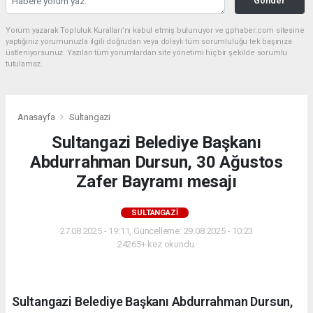
Gönder
Yorum yazarak Topluluk Kuralları’nı kabul etmiş bulunuyor ve gphaber.com sitesine
yaptığınız yorumunuzla ilgili doğrudan veya dolaylı tüm sorumluluğu tek başınıza
üstleniyorsunuz. Yazılan tüm yorumlardan site yönetimi hiçbir şekilde sorumlu
tutulamaz.
Anasayfa
Sultangazi
Sultangazi Belediye Başkanı
Abdurrahman Dursun, 30 Ağustos
Zafer Bayramı mesajı
SULTANGAZI
27.08.2025 - 19:11, Güncelleme: 29.08.2025 - 10:23
24265+ kez okundu.
Sultangazi Belediye Başkanı Abdurrahman Dursun,