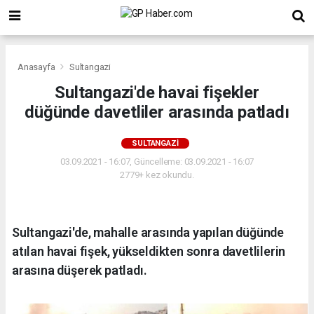
Anasayfa
Sultangazi
Sultangazi'de havai fişekler
düğünde davetliler arasında patladı
SULTANGAZI
03.09.2021 - 16:07, Güncelleme: 03.09.2021 - 16:07
2779+ kez okundu.
Sultangazi'de, mahalle arasında yapılan düğünde
atılan havai fişek, yükseldikten sonra davetlilerin
arasına düşerek patladı.