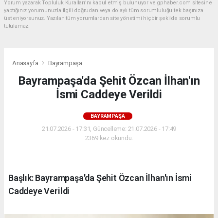
Yorum yazarak Topluluk Kuralları’nı kabul etmiş bulunuyor ve gphaber.com sitesine
yaptığınız yorumunuzla ilgili doğrudan veya dolaylı tüm sorumluluğu tek başınıza
üstleniyorsunuz. Yazılan tüm yorumlardan site yönetimi hiçbir şekilde sorumlu
tutulamaz.
Anasayfa
Bayrampaşa
Bayrampaşa'da Şehit Özcan İlhan'ın
İsmi Caddeye Verildi
BAYRAMPAŞA
21.07.2026 - 17:31, Güncelleme: 21.07.2026 - 17:49
2369 kez okundu.
Başlık: Bayrampaşa'da Şehit Özcan İlhan'ın İsmi
Caddeye Verildi