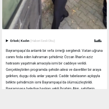
Erkek
|
Kadın
(Haberi Sesli Oku)
Bayrampaşa'da anlamlı bir vefa örneği sergilendi. Vatan uğruna
canını feda eden kahraman şehidimiz Özcan İlhan'ın aziz
hatırasını yaşatmak amacıyla ismi bir caddeye verildi.
Gerçekleştirilen programda şehidin ailesi ve davetliler bir araya
gelirken, duygu dolu anlar yaşandı. Cadde tabelasının açılışıyla
birlikte şehidimizin ismi Bayrampaşa'da ölümsüzleştirildi.
Bayrampaşa belediye başkan vekili İbrahim Akın, şehitlerin
emanetine sahip çıkmanın millet olarak en önemli
sorumluluklardan biri olduğunu vurgulayarak, bu anlamlı
çalışmanın gelecek nesillere vatan sevgisini ve kahramanlık