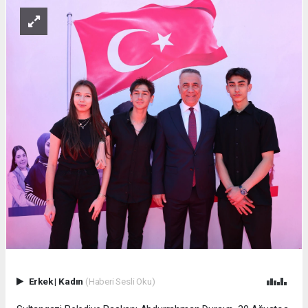
Erkek
|
Kadın
(Haberi Sesli Oku)