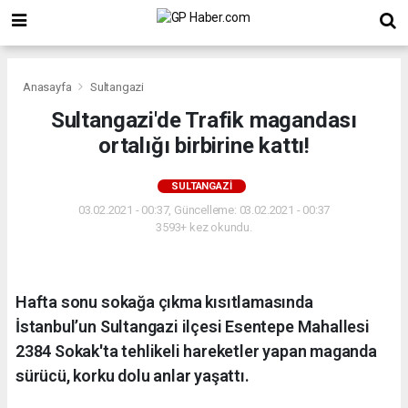
Anasayfa
Sultangazi
Sultangazi'de Trafik magandası
ortalığı birbirine kattı!
SULTANGAZI
03.02.2021 - 00:37, Güncelleme: 03.02.2021 - 00:37
3593+ kez okundu.
Hafta sonu sokağa çıkma kısıtlamasında
İstanbul’un Sultangazi ilçesi Esentepe Mahallesi
2384 Sokak'ta tehlikeli hareketler yapan maganda
sürücü, korku dolu anlar yaşattı.