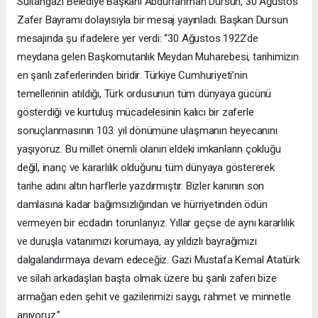
Sultangazi Belediye Başkanı Abdurrahman Dursun, 30 Ağustos
Zafer Bayramı dolayısıyla bir mesaj yayınladı. Başkan Dursun
mesajında şu ifadelere yer verdi: “30 Ağustos 1922’de
meydana gelen Başkomutanlık Meydan Muharebesi, tarihimizin
en şanlı zaferlerinden biridir. Türkiye Cumhuriyeti’nin
temellerinin atıldığı, Türk ordusunun tüm dünyaya gücünü
gösterdiği ve kurtuluş mücadelesinin kalıcı bir zaferle
sonuçlanmasının 103. yıl dönümüne ulaşmanın heyecanını
yaşıyoruz. Bu millet önemli olanın eldeki imkanların çokluğu
değil, inanç ve kararlılık olduğunu tüm dünyaya göstererek
tarihe adını altın harflerle yazdırmıştır. Bizler kanının son
damlasına kadar bağımsızlığından ve hürriyetinden ödün
vermeyen bir ecdadın torunlarıyız. Yıllar geçse de aynı kararlılık
ve duruşla vatanımızı korumaya, ay yıldızlı bayrağımızı
dalgalandırmaya devam edeceğiz. Gazi Mustafa Kemal Atatürk
ve silah arkadaşları başta olmak üzere bu şanlı zaferi bize
armağan eden şehit ve gazilerimizi saygı, rahmet ve minnetle
anıyoruz.”