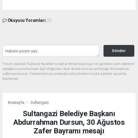
Okuyucu Yorumları
(0)
Gönder
Yorum yazarak Topluluk Kuralları’nı kabul etmiş bulunuyor ve gphaber.com sitesine
yaptığınız yorumunuzla ilgili doğrudan veya dolaylı tüm sorumluluğu tek başınıza
üstleniyorsunuz. Yazılan tüm yorumlardan site yönetimi hiçbir şekilde sorumlu
tutulamaz.
Anasayfa
Sultangazi
Sultangazi Belediye Başkanı
Abdurrahman Dursun, 30 Ağustos
Zafer Bayramı mesajı