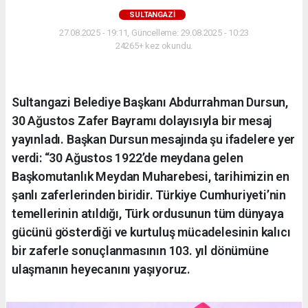
SULTANGAZI
27.08.2025 - 19:11, Güncelleme: 29.08.2025 - 10:23
24265+ kez okundu.
Sultangazi Belediye Başkanı Abdurrahman Dursun,
30 Ağustos Zafer Bayramı dolayısıyla bir mesaj
yayınladı. Başkan Dursun mesajında şu ifadelere yer
verdi: “30 Ağustos 1922’de meydana gelen
Başkomutanlık Meydan Muharebesi, tarihimizin en
şanlı zaferlerinden biridir. Türkiye Cumhuriyeti’nin
temellerinin atıldığı, Türk ordusunun tüm dünyaya
gücünü gösterdiği ve kurtuluş mücadelesinin kalıcı
bir zaferle sonuçlanmasının 103. yıl dönümüne
ulaşmanın heyecanını yaşıyoruz.