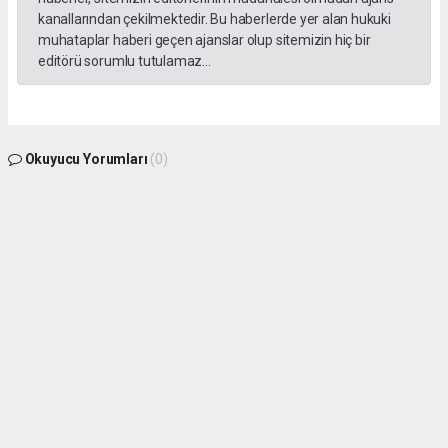
kanallarından çekilmektedir. Bu haberlerde yer alan hukuki
muhataplar haberi geçen ajanslar olup sitemizin hiç bir
editörü sorumlu tutulamaz...
Okuyucu Yorumları
(0)
Gönder
Yorum yazarak Topluluk Kuralları’nı kabul etmiş bulunuyor ve gphaber.com sitesine
yaptığınız yorumunuzla ilgili doğrudan veya dolaylı tüm sorumluluğu tek başınıza
üstleniyorsunuz. Yazılan tüm yorumlardan site yönetimi hiçbir şekilde sorumlu
tutulamaz.
haber paketi
haber scripti
haber yazılımı