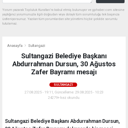
Yorum yazarak Topluluk Kuralları’nı kabul etmiş bulunuyor ve gphaber.com sitesine
yaptığınız yorumunuzla ilgili doğrudan veya dolaylı tüm sorumluluğu tek başınıza
üstleniyorsunuz. Yazılan tüm yorumlardan site yönetimi hiçbir şekilde sorumlu
tutulamaz.
Anasayfa
Sultangazi
Sultangazi Belediye Başkanı
Abdurrahman Dursun, 30 Ağustos
Zafer Bayramı mesajı
SULTANGAZI
27.08.2025 - 19:11, Güncelleme: 29.08.2025 - 10:23
24279+ kez okundu.
Sultangazi Belediye Başkanı Abdurrahman Dursun,