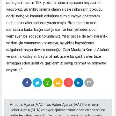
sonuçlanmasının 103. yıl dönümüne ulaşmanın heyecanını
yaşıyoruz. Bu millet önemli olanın eldeki imkanların çokluğu
değil, inanç ve kararlılık olduğunu tüm dünyaya göstererek
tarihe adını altın harflerle yazdırmıştır. Bizler kanının son
damlasına kadar bağımsızlığından ve hürriyetinden ödün
vermeyen bir ecdadın torunlarıyız. Yıllar geçse de aynı kararlılık
ve duruşla vatanımızı korumaya, ay yıldızlı bayrağımızı
dalgalandırmaya devam edeceğiz. Gazi Mustafa Kemal Atatürk
ve silah arkadaşları başta olmak üzere bu şanlı zaferi bize
armağan eden şehit ve gazilerimizi saygı, rahmet ve minnetle
anıyoruz.”
Anadolu Ajansı (AA), İhlas Haber Ajansı (İHA), Demirören
Haber Ajansı (DHA) ve diğer ajanslar tarafından eklenen tüm
haberler, sitemizin editörlerinin müdahalesi olmadan ajans