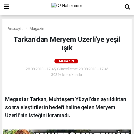
Anasayfa
Magazin
Tarkan'dan Meryem Uzerli'ye yeşil
ışık
MAGAZIN
28.08.2013 - 17:45, Güncelleme: 28.08.2013 - 17:45
3931+ kez okundu.
Megastar Tarkan, Muhteşem Yüzyıl'dan ayrıldıktan
sonra eleştirilerin hedefi haline gelen Meryem
Uzerli'nin isteğini kıramadı.