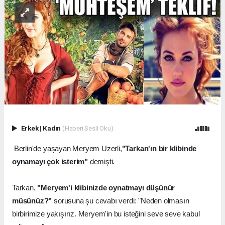
Erkek
|
Kadın
(Haberi Sesli Oku)
Berlin'de yaşayan Meryem Uzerli,
"Tarkan'ın bir klibinde
oynamayı çok isterim"
demişti.
Tarkan,
"Meryem'i klibinizde oynatmayı düşünür
müsünüz?"
sorusuna şu cevabı verdi: "Neden olmasın
birbirimize yakışırız. Meryem'in bu isteğini seve seve kabul