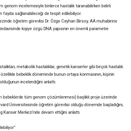
enom incelemesiyle binlerce hastalık taranabilirken belirli
n fayda sağlanabileceği de tespit edilebiliyor.
zinde öğretim görevlisi Dr. Özge Ceyhan Birsoy, AA muhabirine
e tedavisinde kişiye özgü DNA yapısının en önemli parametre
ıkları, metabolik hastalıklar, genetik kanserler gibi birçok hastalık
y, özellikle bebeklik döneminde bunun ortaya konmasının, kişinin
i olduğunun incelendiğini anlattı.
oğan bebeklerde tüm genom çözümlenmesi) başlıklı proje üzerinde
arvard Üniversitesinde öğretim görevlisi olduğu dönemde başladığını,
g Kanser Merkezi'nde devam ettiğini anlattı.
ebiliyor"