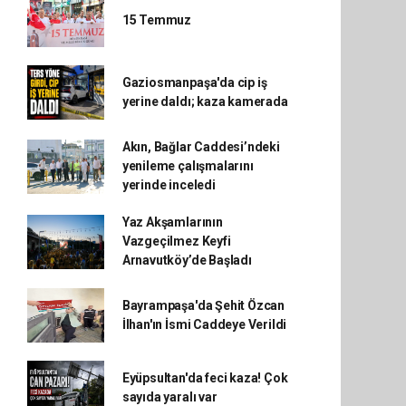
15 Temmuz
Gaziosmanpaşa'da cip iş
yerine daldı; kaza kamerada
Akın, Bağlar Caddesi’ndeki
yenileme çalışmalarını
yerinde inceledi
Yaz Akşamlarının
Vazgeçilmez Keyfi
Arnavutköy’de Başladı
Bayrampaşa'da Şehit Özcan
İlhan'ın İsmi Caddeye Verildi
Eyüpsultan'da feci kaza! Çok
sayıda yaralı var