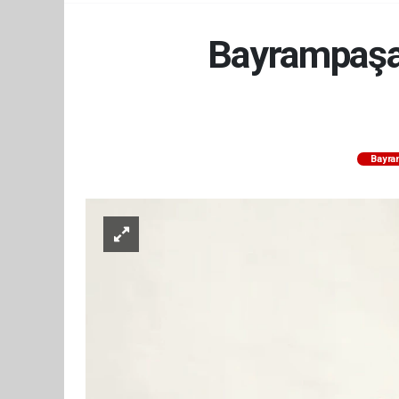
Bayrampaşa'
Bayra