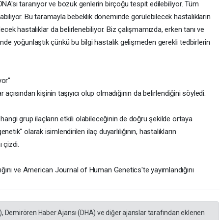
NA'sı taranıyor ve bozuk genlerin birçoğu tespit edilebiliyor. Tüm
abiliyor. Bu taramayla bebeklik döneminde görülebilecek hastalıkların
lecek hastalıklar da belirlenebiliyor. Biz çalışmamızda, erken tanı ve
nde yoğunlaştık çünkü bu bilgi hastalık gelişmeden gerekli tedbirlerin
yor"
açısından kişinin taşıyıcı olup olmadığının da belirlendiğini söyledi.
hangi grup ilaçların etkili olabileceğinin de doğru şekilde ortaya
tik" olarak isimlendirilen ilaç duyarlılığının, hastalıkların
 çizdi.
ndığını ve American Journal of Human Genetics'te yayımlandığını
), Demirören Haber Ajansı (DHA) ve diğer ajanslar tarafından eklenen