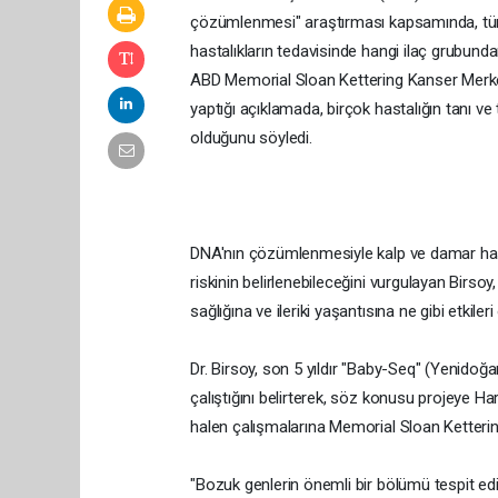
çözümlenmesi" araştırması kapsamında, tüm g
hastalıkların tedavisinde hangi ilaç grubunda
ABD Memorial Sloan Kettering Kanser Merke
yaptığı açıklamada, birçok hastalığın tanı v
olduğunu söyledi.
DNA'nın çözümlenmesiyle kalp ve damar hastal
riskinin belirlenebileceğini vurgulayan Birso
sağlığına ve ileriki yaşantısına ne gibi etkiler
Dr. Birsoy, son 5 yıldır "Baby-Seq" (Yenid
çalıştığını belirterek, söz konusu projeye H
halen çalışmalarına Memorial Sloan Ketterin
"Bozuk genlerin önemli bir bölümü tespit edil