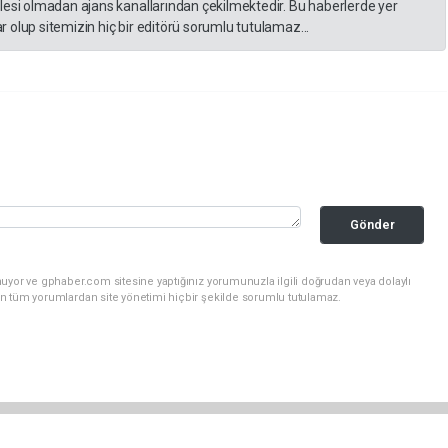
lesi olmadan ajans kanallarından çekilmektedir. Bu haberlerde yer
 olup sitemizin hiç bir editörü sorumlu tutulamaz...
Gönder
uyor ve gphaber.com sitesine yaptığınız yorumunuzla ilgili doğrudan veya dolaylı
n tüm yorumlardan site yönetimi hiçbir şekilde sorumlu tutulamaz.