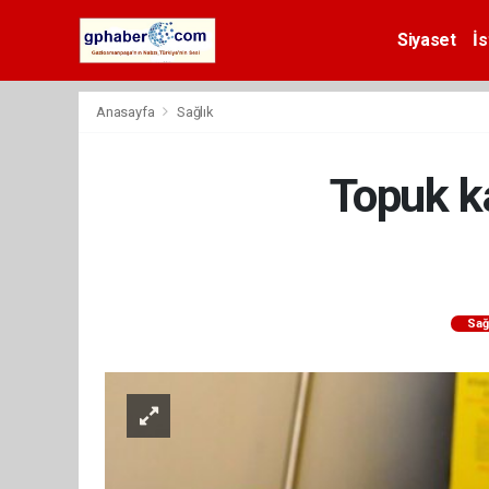
Siyaset
İs
Anasayfa
Sağlık
Topuk ka
Sağ