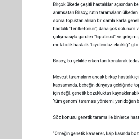
Birçok ülkede çeşitli hastalıklar açısından b
anımsatan Birsoy, rutin taramaların ülkeden ü
sonra topuktan alınan bir damla kanla genelli
hastalık "fenilketonuri", daha çok solunum ve 
çalışmasıyla görülen "hipotiroid" ve gelişim ge
metabolik hastalık "biyotinidaz eksikliği" gibi h
Birsoy, bu şekilde erken tanı konularak tedavi
Mevcut taramaların ancak birkaç hastalık içi
kapsamında, bebeğin dünyaya geldiğinde top
için değil, genetik bozukluktan kaynaklanabil
'tüm genom' taraması yöntemi, yenidoğan beb
Söz konusu genetik tarama ile binlerce hasta
"Örneğin genetik kanserler, kalp kasında boz