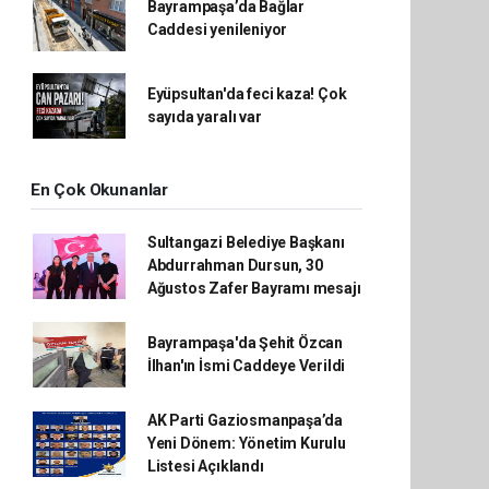
Bayrampaşa’da Bağlar
Caddesi yenileniyor
Eyüpsultan'da feci kaza! Çok
sayıda yaralı var
En Çok Okunanlar
Sultangazi Belediye Başkanı
Abdurrahman Dursun, 30
Ağustos Zafer Bayramı mesajı
Bayrampaşa'da Şehit Özcan
İlhan'ın İsmi Caddeye Verildi
AK Parti Gaziosmanpaşa’da
Yeni Dönem: Yönetim Kurulu
Listesi Açıklandı