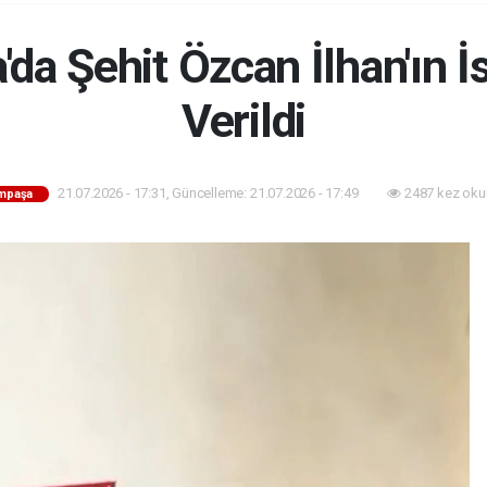
da Şehit Özcan İlhan'ın 
Verildi
21.07.2026 - 17:31, Güncelleme: 21.07.2026 - 17:49
2487 kez oku
mpaşa