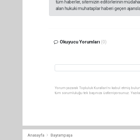
tüm haberler, sitemizin editörlerinin müdaha
alan hukuki muhataplar haberi geçen ajanslar
Okuyucu Yorumları
(0)
Yorum yazarak Topluluk Kuralları’nı kabul etmiş bulun
tüm sorumluluğu tek başınıza üstleniyorsunuz. Yazıla
Anasayfa
Bayrampaşa