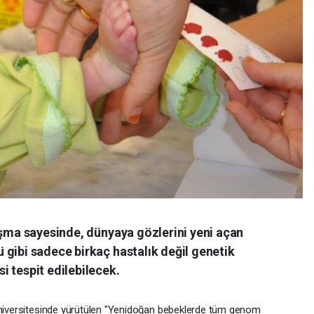
ışma sayesinde, dünyaya gözlerini yeni açan
 gibi sadece birkaç hastalık değil genetik
 tespit edilebilecek.
Üniversitesinde yürütülen "Yenidoğan bebeklerde tüm genom