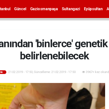
tanbul
Güncel
Gaziosmanpaşa
Sultangazi
Eyüpsultan
A
nından 'binlerce' genetik
belirlenebilecek
21.02.2019 - 17:50, Güncelleme: 21.02.2019 - 17:50
3967+ kez okund
lık