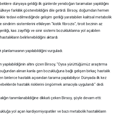
ebeklere dünyaya geldiği ilk günlerde yenidoğan taramaları yapıldığını
lkeye farklılık gösterebildiğini dile getirdi. Birsoy, doğumdan hemen
kle tedavi edilmediğinde gelişim geriliği yaratabilen kalıtsal metabolik
sindirim sistemlerini etkileyen "kistik fibrozis", tiroit bezinin az
riliği, kas zayıflığı ve sinir sistemi bozukluklarına yol açabilen
astalıkların belirlenebildiğini aktardı.
 planlamasının yapılabildiğini vurguladı.
n yapılabildiğinin altını çizen Birsoy, "Oysa yürüttüğümüz araştırma
uğundan alınan kanla gen bozukluğuna bağlı gelişen birkaç hastalık
en binlerce hastalık açısından tarama yapılabiliyor. Dünyada ilk kez
eklerde hastalık risklerini öngörmek amacıyla uygulandı." dedi.
lığın tanımlanabildiğine dikkati çeken Birsoy, şöyle devam etti:
ukluğa yol açan kardiyomiyopatiler ve bazı metabolik hastalıkların