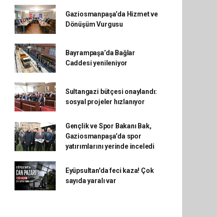
Gaziosmanpaşa’da Hizmet ve
Dönüşüm Vurgusu
Bayrampaşa’da Bağlar
Caddesi yenileniyor
Sultangazi bütçesi onaylandı:
sosyal projeler hızlanıyor
Gençlik ve Spor Bakanı Bak,
Gaziosmanpaşa’da spor
yatırımlarını yerinde inceledi
Eyüpsultan'da feci kaza! Çok
sayıda yaralı var