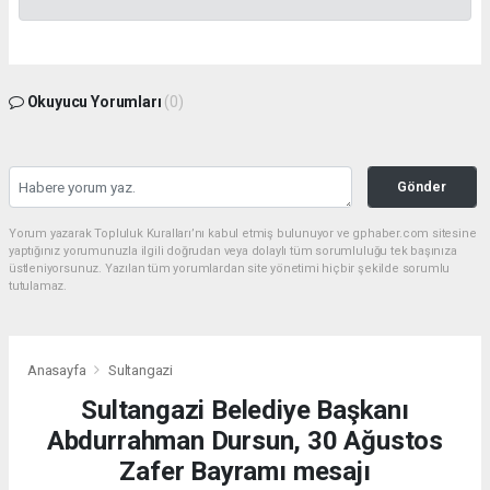
Okuyucu Yorumları
(0)
Gönder
Yorum yazarak Topluluk Kuralları’nı kabul etmiş bulunuyor ve gphaber.com sitesine
yaptığınız yorumunuzla ilgili doğrudan veya dolaylı tüm sorumluluğu tek başınıza
üstleniyorsunuz. Yazılan tüm yorumlardan site yönetimi hiçbir şekilde sorumlu
tutulamaz.
Anasayfa
Sultangazi
Sultangazi Belediye Başkanı
Abdurrahman Dursun, 30 Ağustos
Zafer Bayramı mesajı