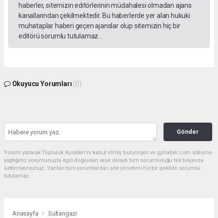
haberler, sitemizin editörlerinin müdahalesi olmadan ajans
kanallarından çekilmektedir. Bu haberlerde yer alan hukuki
muhataplar haberi geçen ajanslar olup sitemizin hiç bir
editörü sorumlu tutulamaz...
Okuyucu Yorumları
(0)
Gönder
Yorum yazarak Topluluk Kuralları’nı kabul etmiş bulunuyor ve gphaber.com sitesine
yaptığınız yorumunuzla ilgili doğrudan veya dolaylı tüm sorumluluğu tek başınıza
üstleniyorsunuz. Yazılan tüm yorumlardan site yönetimi hiçbir şekilde sorumlu
tutulamaz.
Anasayfa
Sultangazi