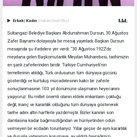
Erkek
|
Kadın
(Haberi Sesli Oku)
Sultangazi Belediye Başkanı Abdurrahman Dursun, 30 Ağustos
Zafer Bayramı dolayısıyla bir mesaj yayınladı. Başkan Dursun
mesajında şu ifadelere yer verdi: “30 Ağustos 1922’de
meydana gelen Başkomutanlık Meydan Muharebesi, tarihimizin
en şanlı zaferlerinden biridir. Türkiye Cumhuriyeti’nin
temellerinin atıldığı, Türk ordusunun tüm dünyaya gücünü
gösterdiği ve kurtuluş mücadelesinin kalıcı bir zaferle
sonuçlanmasının 103. yıl dönümüne ulaşmanın heyecanını
yaşıyoruz. Bu millet önemli olanın eldeki imkanların çokluğu
değil, inanç ve kararlılık olduğunu tüm dünyaya göstererek
tarihe adını altın harflerle yazdırmıştır. Bizler kanının son
damlasına kadar bağımsızlığından ve hürriyetinden ödün
vermeyen bir ecdadın torunlarıyız. Yıllar geçse de aynı kararlılık
ve duruşla vatanımızı korumaya, ay yıldızlı bayrağımızı