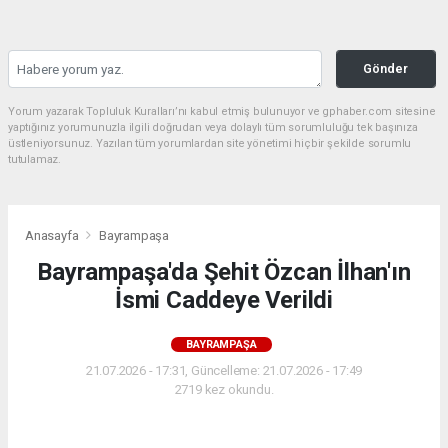
Gönder
Yorum yazarak Topluluk Kuralları’nı kabul etmiş bulunuyor ve gphaber.com sitesine
yaptığınız yorumunuzla ilgili doğrudan veya dolaylı tüm sorumluluğu tek başınıza
üstleniyorsunuz. Yazılan tüm yorumlardan site yönetimi hiçbir şekilde sorumlu
tutulamaz.
Anasayfa
Bayrampaşa
Bayrampaşa'da Şehit Özcan İlhan'ın
İsmi Caddeye Verildi
BAYRAMPAŞA
21.07.2026 - 17:31, Güncelleme: 21.07.2026 - 17:49
2719 kez okundu.