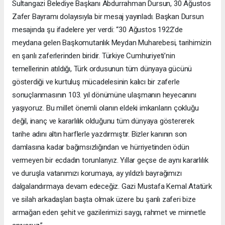
Sultangazi Belediye Başkanı Abdurrahman Dursun, 30 Ağustos
Zafer Bayramı dolayısıyla bir mesaj yayınladı. Başkan Dursun
mesajında şu ifadelere yer verdi: “30 Ağustos 1922’de
meydana gelen Başkomutanlık Meydan Muharebesi, tarihimizin
en şanlı zaferlerinden biridir. Türkiye Cumhuriyeti’nin
temellerinin atıldığı, Türk ordusunun tüm dünyaya gücünü
gösterdiği ve kurtuluş mücadelesinin kalıcı bir zaferle
sonuçlanmasının 103. yıl dönümüne ulaşmanın heyecanını
yaşıyoruz. Bu millet önemli olanın eldeki imkanların çokluğu
değil, inanç ve kararlılık olduğunu tüm dünyaya göstererek
tarihe adını altın harflerle yazdırmıştır. Bizler kanının son
damlasına kadar bağımsızlığından ve hürriyetinden ödün
vermeyen bir ecdadın torunlarıyız. Yıllar geçse de aynı kararlılık
ve duruşla vatanımızı korumaya, ay yıldızlı bayrağımızı
dalgalandırmaya devam edeceğiz. Gazi Mustafa Kemal Atatürk
ve silah arkadaşları başta olmak üzere bu şanlı zaferi bize
armağan eden şehit ve gazilerimizi saygı, rahmet ve minnetle