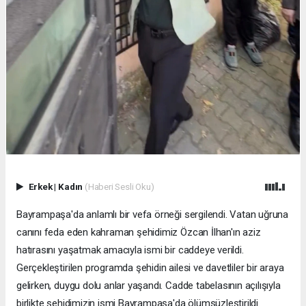
Erkek
|
Kadın
(Haberi Sesli Oku)
Bayrampaşa'da anlamlı bir vefa örneği sergilendi. Vatan uğruna
canını feda eden kahraman şehidimiz Özcan İlhan'ın aziz
hatırasını yaşatmak amacıyla ismi bir caddeye verildi.
Gerçekleştirilen programda şehidin ailesi ve davetliler bir araya
gelirken, duygu dolu anlar yaşandı. Cadde tabelasının açılışıyla
birlikte şehidimizin ismi Bayrampaşa'da ölümsüzleştirildi.