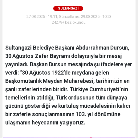
SULTANGAZI
27.08.2025 - 19:11, Güncelleme: 29.08.2025 - 10:23
24279+ kez okundu.
Sultangazi Belediye Başkanı Abdurrahman Dursun,
30 Ağustos Zafer Bayramı dolayısıyla bir mesaj
yayınladı. Başkan Dursun mesajında şu ifadelere yer
verdi: “30 Ağustos 1922’de meydana gelen
Başkomutanlık Meydan Muharebesi, tarihimizin en
şanlı zaferlerinden biridir. Türkiye Cumhuriyeti’nin
temellerinin atıldığı, Türk ordusunun tüm dünyaya
gücünü gösterdiği ve kurtuluş mücadelesinin kalıcı
bir zaferle sonuçlanmasının 103. yıl dönümüne
ulaşmanın heyecanını yaşıyoruz.