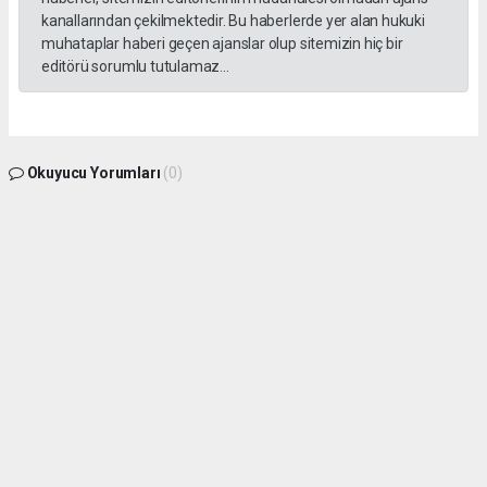
kanallarından çekilmektedir. Bu haberlerde yer alan hukuki
muhataplar haberi geçen ajanslar olup sitemizin hiç bir
editörü sorumlu tutulamaz...
Okuyucu Yorumları
(0)
Gönder
Yorum yazarak Topluluk Kuralları’nı kabul etmiş bulunuyor ve gphaber.com sitesine
yaptığınız yorumunuzla ilgili doğrudan veya dolaylı tüm sorumluluğu tek başınıza
üstleniyorsunuz. Yazılan tüm yorumlardan site yönetimi hiçbir şekilde sorumlu
tutulamaz.
haber paketi
haber scripti
haber yazılımı