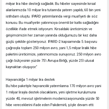
milyar lira hibe desteği sağladık. Bu hibeler sayesinde kırsal
alanlarımızda 10 milyar lira tutarında yatırım yapıldı, 60 bin yeni
istihdam oluştu. IPARD yatırımlarında vergi muafiyeti de söz
konusu. Bu muafiyetin yatırımcıya önemli bir katkı sağladığını
özellikle ifade etmek istiyorum. Kırsaldaki üreticimizin ve
girişimcimizin her zaman yanında olduğumuzu bir kez daha
güçlü şekilde gösteriyoruz. IPARD-2 kapsamında 5. başvuru
çağrısıyla toplam 250 milyon avro, yani 1,5 milyar liralık hibe
paketini üreticimize, yatırımcımıza sunuyoruz. 250 milyon avro
çağrı bütçesinin yüzde 75’i Avrupa Birliği, yüzde 25'i ulusal
kaynaktan oluşuyor."
Hayvancılığa 1 milyar lira destek
Bu hibe paketiyle hayvancılık yatırımlarına 170 milyon avro yani
1 milyar lirayla destek olacaklarını, yeni işletme kurulumuna
yüzde 40, mevcut işletmelerin modernizasyonunda yüzde 50
hibe vereceklerini ifade eden Pakdemirli, şöyle devam etti: