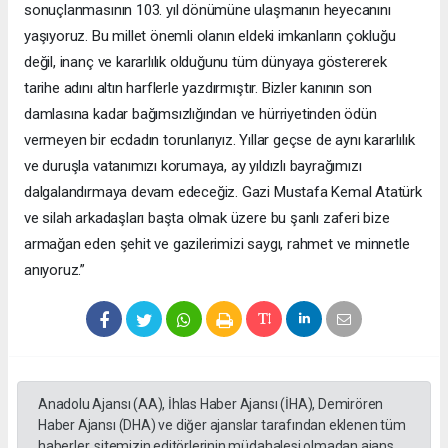
sonuçlanmasının 103. yıl dönümüne ulaşmanın heyecanını
yaşıyoruz. Bu millet önemli olanın eldeki imkanların çokluğu
değil, inanç ve kararlılık olduğunu tüm dünyaya göstererek
tarihe adını altın harflerle yazdırmıştır. Bizler kanının son
damlasına kadar bağımsızlığından ve hürriyetinden ödün
vermeyen bir ecdadın torunlarıyız. Yıllar geçse de aynı kararlılık
ve duruşla vatanımızı korumaya, ay yıldızlı bayrağımızı
dalgalandırmaya devam edeceğiz. Gazi Mustafa Kemal Atatürk
ve silah arkadaşları başta olmak üzere bu şanlı zaferi bize
armağan eden şehit ve gazilerimizi saygı, rahmet ve minnetle
anıyoruz.”
Anadolu Ajansı (AA), İhlas Haber Ajansı (İHA), Demirören
Haber Ajansı (DHA) ve diğer ajanslar tarafından eklenen tüm
haberler, sitemizin editörlerinin müdahalesi olmadan ajans