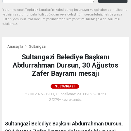
Yorum yazarak Topluluk Kuralları’nı kabul etmiş bulunuyor ve gphaber.com sitesine
yaptığınız yorumunuzla ilgili doğrudan veya dolaylı tüm sorumluluğu tek başınıza
üstleniyorsunuz. Yazılan tüm yorumlardan site yönetimi hiçbir şekilde sorumlu
tutulamaz.
Anasayfa
Sultangazi
Sultangazi Belediye Başkanı
Abdurrahman Dursun, 30 Ağustos
Zafer Bayramı mesajı
SULTANGAZI
27.08.2025 - 19:11, Güncelleme: 29.08.2025 - 10:23
24279+ kez okundu.
Sultangazi Belediye Başkanı Abdurrahman Dursun,