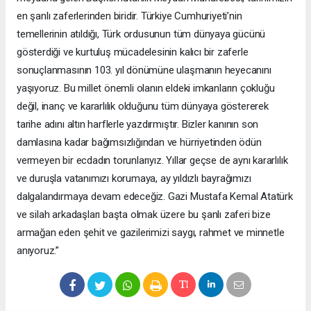
en şanlı zaferlerinden biridir. Türkiye Cumhuriyeti’nin
temellerinin atıldığı, Türk ordusunun tüm dünyaya gücünü
gösterdiği ve kurtuluş mücadelesinin kalıcı bir zaferle
sonuçlanmasının 103. yıl dönümüne ulaşmanın heyecanını
yaşıyoruz. Bu millet önemli olanın eldeki imkanların çokluğu
değil, inanç ve kararlılık olduğunu tüm dünyaya göstererek
tarihe adını altın harflerle yazdırmıştır. Bizler kanının son
damlasına kadar bağımsızlığından ve hürriyetinden ödün
vermeyen bir ecdadın torunlarıyız. Yıllar geçse de aynı kararlılık
ve duruşla vatanımızı korumaya, ay yıldızlı bayrağımızı
dalgalandırmaya devam edeceğiz. Gazi Mustafa Kemal Atatürk
ve silah arkadaşları başta olmak üzere bu şanlı zaferi bize
armağan eden şehit ve gazilerimizi saygı, rahmet ve minnetle
anıyoruz.”