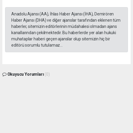
Anadolu Ajansı (AA), İhlas Haber Ajansı (İHA), Demirören
Haber Ajansı (DHA) ve diğer ajanslar tarafından eklenen tüm
haberler, sitemizin editörlerinin müdahalesi olmadan ajans
kanallarından çekilmektedir. Bu haberlerde yer alan hukuki
muhataplar haberi geçen ajanslar olup sitemizin hiç bir
editörü sorumlu tutulamaz...
Okuyucu Yorumları
(0)
Gönder
Yorum yazarak Topluluk Kuralları’nı kabul etmiş bulunuyor ve gphaber.com sitesine
yaptığınız yorumunuzla ilgili doğrudan veya dolaylı tüm sorumluluğu tek başınıza
üstleniyorsunuz. Yazılan tüm yorumlardan site yönetimi hiçbir şekilde sorumlu
tutulamaz.