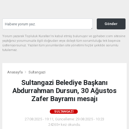
Gönder
Yorum yazarak Topluluk Kuralları’nı kabul etmiş bulunuyor ve gphaber.com sitesine
yaptığınız yorumunuzla ilgili doğrudan veya dolaylı tüm sorumluluğu tek başınıza
üstleniyorsunuz. Yazılan tüm yorumlardan site yönetimi hiçbir şekilde sorumlu
tutulamaz.
Anasayfa
Sultangazi
Sultangazi Belediye Başkanı
Abdurrahman Dursun, 30 Ağustos
Zafer Bayramı mesajı
SULTANGAZI
27.08.2025 - 19:11, Güncelleme: 29.08.2025 - 10:23
24265+ kez okundu.