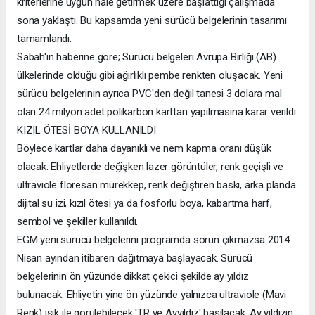
kriterlerine uygun hale getirmek üzere başlattığı çalışmada
sona yaklaştı. Bu kapsamda yeni sürücü belgelerinin tasarımı
tamamlandı.
Sabah'ın haberine göre; Sürücü belgeleri Avrupa Birliği (AB)
ülkelerinde olduğu gibi ağırlıklı pembe renkten oluşacak. Yeni
sürücü belgelerinin ayrıca PVC'den değil tanesi 3 dolara mal
olan 24 milyon adet polikarbon karttan yapılmasına karar verildi.
KIZIL ÖTESİ BOYA KULLANILDI
Böylece kartlar daha dayanıklı ve nem kapma oranı düşük
olacak. Ehliyetlerde değişken lazer görüntüler, renk geçişli ve
ultraviole floresan mürekkep, renk değiştiren baskı, arka planda
dijital su izi, kızıl ötesi ya da fosforlu boya, kabartma harf,
sembol ve şekiller kullanıldı.
EGM yeni sürücü belgelerini programda sorun çıkmazsa 2014
Nisan ayından itibaren dağıtmaya başlayacak. Sürücü
belgelerinin ön yüzünde dikkat çekici şekilde ay yıldız
bulunacak. Ehliyetin yine ön yüzünde yalnızca ultraviole (Mavi
Renk) ışık ile görülebilecek 'TR ve Ayyıldız' basılacak. Ay yıldızın