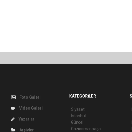
KATEGORİLER
S
Foto Galeri
Video Galeri
Siyaset
İstanbul
Yazarlar
Güncel
Gaziosmanpaşa
Arşivler