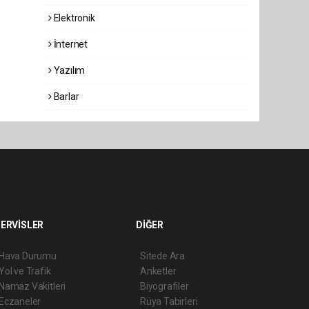
Elektronik
İnternet
Yazılım
Barlar
ERVİSLER
DİĞER
Hava Durumu
Sitede Ara
Yol ve Trafik
Anketler
Namaz Vakitleri
Biyografiler
Eczaneler
Rüya Tabirleri