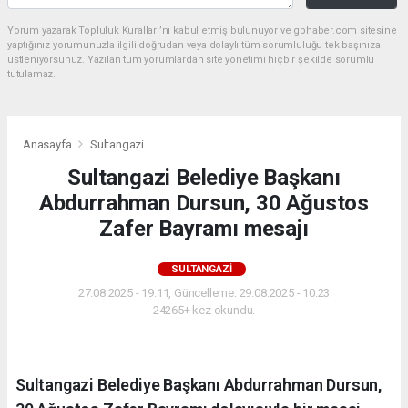
Yorum yazarak Topluluk Kuralları’nı kabul etmiş bulunuyor ve gphaber.com sitesine
yaptığınız yorumunuzla ilgili doğrudan veya dolaylı tüm sorumluluğu tek başınıza
üstleniyorsunuz. Yazılan tüm yorumlardan site yönetimi hiçbir şekilde sorumlu
tutulamaz.
Anasayfa
Sultangazi
Sultangazi Belediye Başkanı
Abdurrahman Dursun, 30 Ağustos
Zafer Bayramı mesajı
SULTANGAZI
27.08.2025 - 19:11, Güncelleme: 29.08.2025 - 10:23
24265+ kez okundu.
Sultangazi Belediye Başkanı Abdurrahman Dursun,