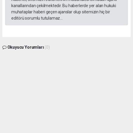
kanallarından çekilmektedir. Bu haberlerde yer alan hukuki
muhataplar haberi geçen ajanslar olup sitemizin hiç bir
editörü sorumlu tutulamaz...
Okuyucu Yorumları
(0)
Gönder
Yorum yazarak Topluluk Kuralları’nı kabul etmiş bulunuyor ve gphaber.com sitesine
yaptığınız yorumunuzla ilgili doğrudan veya dolaylı tüm sorumluluğu tek başınıza
üstleniyorsunuz. Yazılan tüm yorumlardan site yönetimi hiçbir şekilde sorumlu
tutulamaz.
haber paketi
haber scripti
haber yazılımı