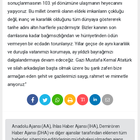
sonuçlanmasının 103. yıl dönümüne ulaşmanın heyecanını
yaşıyoruz. Bu millet önemli olanın eldeki imkanların çokluğu
değil, inanç ve kararlılık olduğunu tüm dünyaya göstererek
tarihe adını altın harflerle yazdırmıştır. Bizler kanının son
damlasına kadar bağımsızlığından ve hürriyetinden ödün
vermeyen bir ecdadın torunlarıyız. Yıllar geçse de aynı kararlılık
ve duruşla vatanımızı korumaya, ay yıldızlı bayrağımızı
dalgalandırmaya devam edeceğiz. Gazi Mustafa Kemal Atatürk
ve silah arkadaşları başta olmak üzere bu şanlı zaferi bize
armağan eden şehit ve gazilerimizi saygı, rahmet ve minnetle
anıyoruz.”
Anadolu Ajansı (AA), İhlas Haber Ajansı (İHA), Demirören
Haber Ajansı (DHA) ve diğer ajanslar tarafından eklenen tüm
haberler, sitemizin editörlerinin müdahalesi olmadan ajans